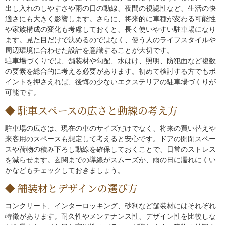
出し入れのしやすさや雨の日の動線、夜間の視認性など、生活の快
適さにも大きく影響します。さらに、将来的に車種が変わる可能性
や家族構成の変化も考慮しておくと、長く使いやすい駐車場になり
ます。見た目だけで決めるのではなく、使う人のライフスタイルや
周辺環境に合わせた設計を意識することが大切です。
駐車場づくりでは、舗装材や勾配、水はけ、照明、防犯面など複数
の要素を総合的に考える必要があります。初めて検討する方でもポ
イントを押さえれば、後悔の少ないエクステリアの駐車場づくりが
可能です。
駐車スペースの広さと動線の考え方
駐車場の広さは、現在の車のサイズだけでなく、将来の買い替えや
来客用のスペースも想定して考えると安心です。ドアの開閉スペー
スや荷物の積み下ろし動線を確保しておくことで、日常のストレス
を減らせます。玄関までの導線がスムーズか、雨の日に濡れにくい
かなどもチェックしておきましょう。
舗装材とデザインの選び方
コンクリート、インターロッキング、砂利など舗装材にはそれぞれ
特徴があります。耐久性やメンテナンス性、デザイン性を比較しな