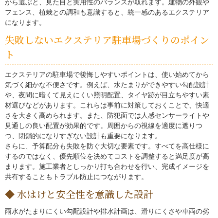
がら選ぶと、見た目と実用性のバランスが取れます。建物の外観や
フェンス、植栽との調和も意識すると、統一感のあるエクステリア
になります。
失敗しないエクステリア駐車場づくりのポイン
ト
エクステリアの駐車場で後悔しやすいポイントは、使い始めてから
気づく細かな不便さです。例えば、水たまりができやすい勾配設計
や、夜間に暗くて見えにくい照明配置、タイヤ跡が目立ちやすい素
材選びなどがあります。これらは事前に対策しておくことで、快適
さを大きく高められます。また、防犯面では人感センサーライトや
見通しの良い配置が効果的です。周囲からの視線を適度に遮りつ
つ、閉鎖的になりすぎない設計も重要になります。
さらに、予算配分も失敗を防ぐ大切な要素です。すべてを高仕様に
するのではなく、優先順位を決めてコストを調整すると満足度が高
まります。施工業者としっかり打ち合わせを行い、完成イメージを
共有することもトラブル防止につながります。
水はけと安全性を意識した設計
雨水がたまりにくい勾配設計や排水計画は、滑りにくさや車両の劣